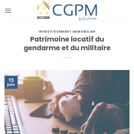
Passer
au
contenu
INVESTISSEMENT IMMOBILIER
Patrimoine locatif du
gendarme et du militaire
15
Juin