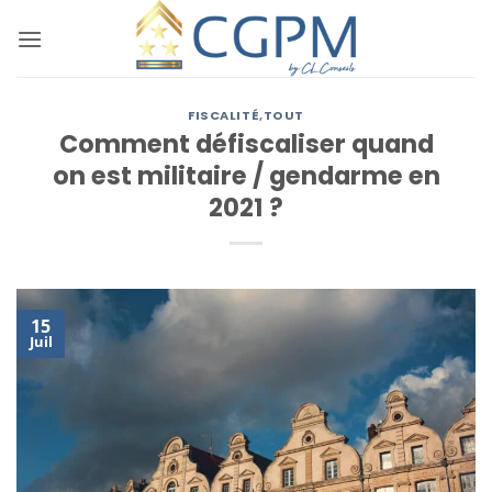
Passer
au
contenu
FISCALITÉ
,
TOUT
Comment défiscaliser quand
on est militaire / gendarme en
2021 ?
15
Juil